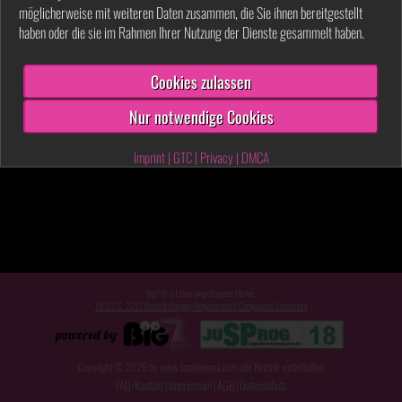
möglicherweise mit weiteren Daten zusammen, die Sie ihnen bereitgestellt
haben oder die sie im Rahmen Ihrer Nutzung der Dienste gesammelt haben.
Cookies zulassen
Nur notwendige Cookies
Imprint
|
GTC
|
Privacy
|
DMCA
Big7® ist eine eingetragene Marke.
18 U.S.C. 2257 Record-Keeping Requirements Compliance Statement
Copyright © 2026 by www.tonimorena.com alle Rechte vorbehalten
FAQ/Kontakt
Impressum
AGB
Datenschutz
|
|
|