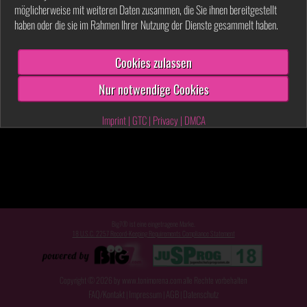
möglicherweise mit weiteren Daten zusammen, die Sie ihnen bereitgestellt
haben oder die sie im Rahmen Ihrer Nutzung der Dienste gesammelt haben.
Cookies zulassen
Nur notwendige Cookies
Imprint
|
GTC
|
Privacy
|
DMCA
Big7® ist eine eingetragene Marke.
18 U.S.C. 2257 Record-Keeping Requirements Compliance Statement
Copyright © 2026 by www.tonimorena.com alle Rechte vorbehalten
FAQ/Kontakt
Impressum
AGB
Datenschutz
|
|
|